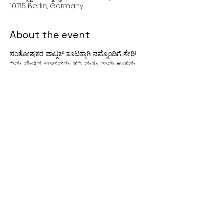
10715 Berlin, Germany
About the event
ಸಂತೋಷಕರ ಪಾಟ್ಲಕ್ ಕೂಟಕ್ಕಾಗಿ ನಮ್ಮೊಂದಿಗೆ ಸೇರಿ! 
ನಿಮ್ಮ ಮೆಚ್ಚಿನ ಖಾದ್ಯವನ್ನು ತನ್ನಿ ಮತ್ತು ನಾವು ಉತ್ತಮ 
ಆಹಾರ, ನಗು ಮತ್ತು ಪಾಲಿಸಬೇಕಾದ ಕ್ಷಣಗಳನ್ನು 
ಹಂಚಿಕೊಳ್ಳುವಾಗ ಒಟ್ಟಿಗೆ ಅದ್ಭುತವಾದ ಹಬ್ಬವನ್ನು 
ಸವಿಯೋಣ. ನಿಮ್ಮ ಪಾಕಶಾಲೆಯ ರಚನೆಗಳು ನಮ್ಮ 
ಈವೆಂಟ್ ಅನ್ನು ಇನ್ನಷ್ಟು ವಿಶೇಷವಾಗಿಸುತ್ತದೆ.
Share this event